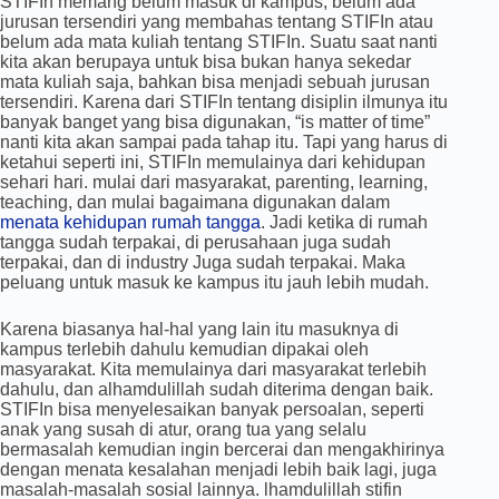
STIFIn memang belum masuk di kampus, belum ada
jurusan tersendiri yang membahas tentang STIFIn atau
belum ada mata kuliah tentang STIFIn. Suatu saat nanti
kita akan berupaya untuk bisa bukan hanya sekedar
mata kuliah saja, bahkan bisa menjadi sebuah jurusan
tersendiri. Karena dari STIFIn tentang disiplin ilmunya itu
banyak banget yang bisa digunakan, “is matter of time”
nanti kita akan sampai pada tahap itu. Tapi yang harus di
ketahui seperti ini, STIFIn memulainya dari kehidupan
sehari hari. mulai dari masyarakat, parenting, learning,
teaching, dan mulai bagaimana digunakan dalam
menata kehidupan rumah tangga
. Jadi ketika di rumah
tangga sudah terpakai, di perusahaan juga sudah
terpakai, dan di industry Juga sudah terpakai. Maka
peluang untuk masuk ke kampus itu jauh lebih mudah.
Karena biasanya hal-hal yang lain itu masuknya di
kampus terlebih dahulu kemudian dipakai oleh
masyarakat. Kita memulainya dari masyarakat terlebih
dahulu, dan alhamdulillah sudah diterima dengan baik.
STIFIn bisa menyelesaikan banyak persoalan, seperti
anak yang susah di atur, orang tua yang selalu
bermasalah kemudian ingin bercerai dan mengakhirinya
dengan menata kesalahan menjadi lebih baik lagi, juga
masalah-masalah sosial lainnya. lhamdulillah stifin